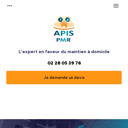
Panneau de gestion des cookies
more_horiz
menu
L’expert en faveur du maintien à domicile
02 28 05 39 76
Je demande un devis