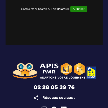
Google Maps Search API est désactivé.
Autoriser
02 28 05 39 76
share
Réseaux sociaux :