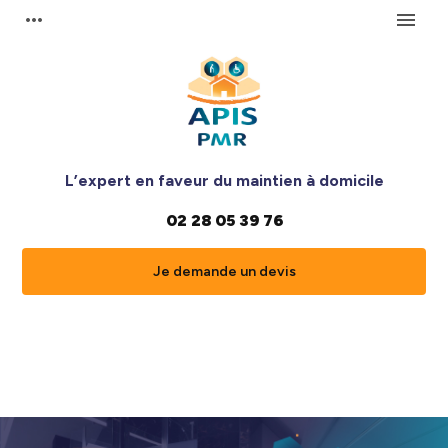
Panneau de gestion des cookies
more_horiz
menu
L’expert en faveur du maintien à domicile
02 28 05 39 76
Je demande un devis