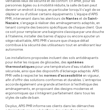
véritables lieux de sécurité et de confort. En effet, pour les
personnes âgées ou à mobilité réduite, la salle de bain peut
devenir un endroit à risque, en particulier lorsqu'il s'agit de se
déplacer ou d'utiliser certains équipements. L'équipe d'APIS
PMR, intervenant dans les alentours de
Nantes
et de
Saint-
Nazaire
, s'engage à réaliser des aménagements adaptés, en
tenant compte des besoins spécifiques de chaque client. Que
ce soit pour remplacer une baignoire classique par une douche
à l'italienne, installer des barres d'appui ou encore ajouter un
siège rabattable, APIS PMR s'assure que chaque détail
contribue à la sécurité des utilisateurs tout en améliorant leur
autonomie.
Les installations proposées incluent des sols antidérapants
pour éviter les risques de glissades, des
systèmes
thermostatiques
pour une température d'eau stable et
sécurisée, ainsi que des dispositifs d'éclairage adaptés. APIS
PMR veille à respecter les
normes d'accessibilité
en vigueur,
afin d'offrir des solutions conformes et durables. L'entreprise
accorde également une grande attention à l'esthétique des
aménagements, en proposant des designs modernes et
ergonomiques qui s'intègrent parfaitement dans tous les
styles de salle de bain.
De plus, APIS PMR informe ses clients dans les démarches