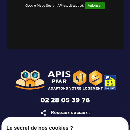
Google Maps Search API est désactivé.
Autoriser
02 28 05 39 76
share
Réseaux sociaux :
Le secret de nos cookies ?