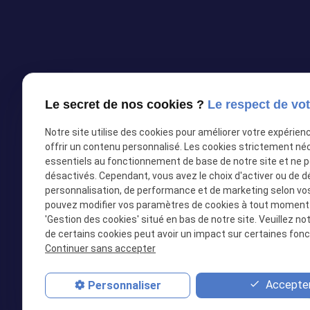
Le secret de nos cookies ?
Le respect de vot
Notre site utilise des cookies pour améliorer votre expérien
offrir un contenu personnalisé. Les cookies strictement né
essentiels au fonctionnement de base de notre site et ne 
désactivés. Cependant, vous avez le choix d'activer ou de d
personnalisation, de performance et de marketing selon vo
pouvez modifier vos paramètres de cookies à tout moment en
'Gestion des cookies' situé en bas de notre site. Veuillez no
02 28 05 3
de certains cookies peut avoir un impact sur certaines fonct
Continuer sans accepter
share
Réseaux so
Accepter
Personnaliser