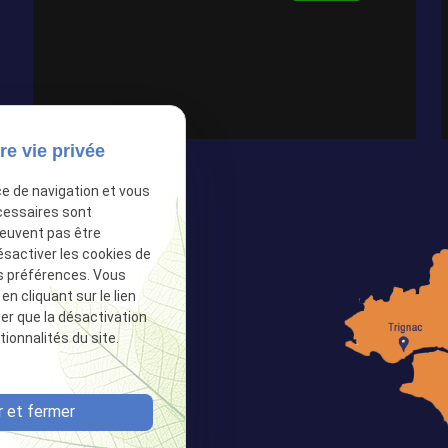
re vie privée
ce de navigation et vous
cessaires sont
peuvent pas être
ésactiver les cookies de
s préférences. Vous
 cliquant sur le lien
ter que la désactivation
9 76
ionnalités du site.
ciaux :
 et fermer