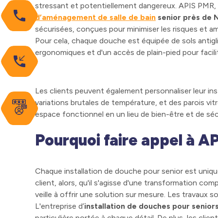
stressant et potentiellement dangereux. APIS PMR,
phone
d’
aménagement de salle de bain
senior près de 
sécurisées, conçues pour minimiser les risques et am
Pour cela, chaque douche est équipée de sols antigli
ergonomiques et d'un accès de plain-pied pour facil
phone_callback
Les clients peuvent également personnaliser leur ins
variations brutales de température, et des parois vit
espace fonctionnel en un lieu de bien-être et de séc
Pourquoi faire appel à A
Chaque installation de douche pour senior est uniqu
client, alors, qu'il s'agisse d'une transformation com
veille à offrir une solution sur mesure. Les travaux s
L'entreprise d’
installation de douches pour senio
particulière portée à chaque détail. De plus, les clie