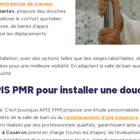
entreprise de travaux
Nantes
, propose des douches
éliorer le confort quotidien.
sse, de barres d'appui
iter les déplacements.
tallation, avec des options telles que des sièges rabattables, 
rées pour une meilleure visibilité. En adaptant la salle de bain 
urité.
PIS PMR pour installer une dou
e. C'est pourquoi APIS PMR propose une étude personnalisée en
plète de la salle de bain ou du
remplacement d'une baignoire 
ont réalisés par des professionnels qualifiés, garantissant ains
rs à Couëron
prend en charge toutes les étapes, de l'évaluation i
nts bénéficient d'un suivi rigoureux tout au long du projet pour 