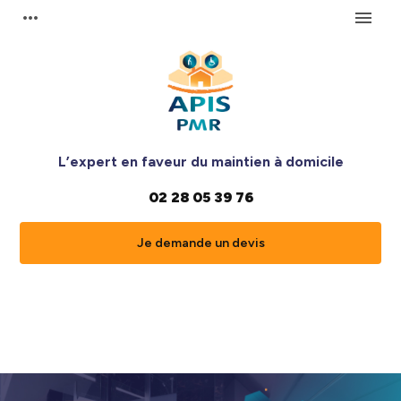
Panneau de gestion des cookies
more_horiz
menu
L’expert en faveur du maintien à domicile
02 28 05 39 76
Je demande un devis