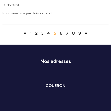
20/11/2023
Bon travail soigné. Très satisfait
«
1
2
3
4
5
6
7
8
9
»
Nos adresses
COUERON