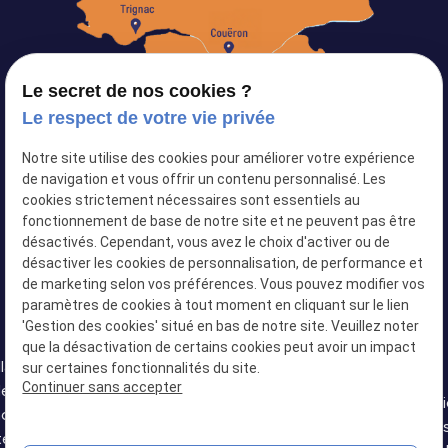
Le secret de nos cookies ?
Le respect de votre vie privée
Notre site utilise des cookies pour améliorer votre expérience
Siret :
82103434500024
de navigation et vous offrir un contenu personnalisé. Les
cookies strictement nécessaires sont essentiels au
Plan du site
fonctionnement de base de notre site et ne peuvent pas être
désactivés. Cependant, vous avez le choix d'activer ou de
Mentions légales
désactiver les cookies de personnalisation, de performance et
Politique de confidentialité
de marketing selon vos préférences. Vous pouvez modifier vos
paramètres de cookies à tout moment en cliquant sur le lien
Gestion des cookies
'Gestion des cookies' situé en bas de notre site. Veuillez noter
que la désactivation de certains cookies peut avoir un impact
llation
sur certaines fonctionnalités du site.
Installation
Installation
Continuer sans accepter
de
Installation de
Installation
de
de douche
Installat
oire à
baignoire à
de douche
baignoire à
senior
douche s
tes à
portes
senior