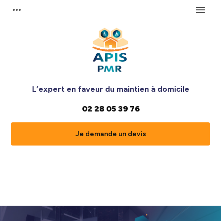
Panneau de gestion des cookies
more_horiz
menu
L’expert en faveur du maintien à domicile
02 28 05 39 76
Je demande un devis