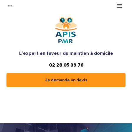
Panneau de gestion des cookies
more_horiz
menu
L’expert en faveur du maintien à domicile
02 28 05 39 76
Je demande un devis