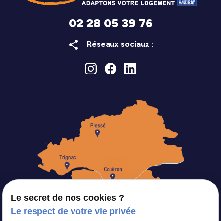
02 28 05 39 76
share
Réseaux sociaux :
Le secret de nos cookies ?
Le respect de votre vie privée