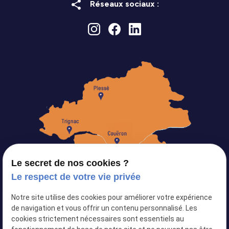
share
Réseaux sociaux :
Le secret de nos cookies ?
Le respect de votre vie privée
Notre site utilise des cookies pour améliorer votre expérience
Siret :
82103434500024
de navigation et vous offrir un contenu personnalisé. Les
cookies strictement nécessaires sont essentiels au
Plan du site