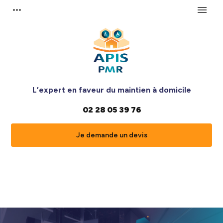
Panneau de gestion des cookies
more_horiz
menu
L’expert en faveur du maintien à domicile
02 28 05 39 76
Je demande un devis