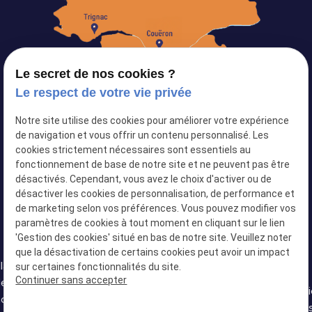
Le secret de nos cookies ?
Le respect de votre vie privée
Notre site utilise des cookies pour améliorer votre expérience
Siret :
82103434500024
de navigation et vous offrir un contenu personnalisé. Les
cookies strictement nécessaires sont essentiels au
Plan du site
fonctionnement de base de notre site et ne peuvent pas être
désactivés. Cependant, vous avez le choix d'activer ou de
Mentions légales
désactiver les cookies de personnalisation, de performance et
Politique de confidentialité
de marketing selon vos préférences. Vous pouvez modifier vos
paramètres de cookies à tout moment en cliquant sur le lien
Gestion des cookies
'Gestion des cookies' situé en bas de notre site. Veuillez noter
que la désactivation de certains cookies peut avoir un impact
llation
sur certaines fonctionnalités du site.
Installation
Installation
Continuer sans accepter
de
Installation de
Installation
de
de douche
Installat
oire à
baignoire à
de douche
baignoire à
senior
douche s