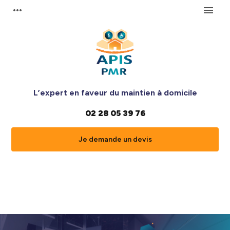
Panneau de gestion des cookies
more_horiz
menu
L’expert en faveur du maintien à domicile
02 28 05 39 76
Je demande un devis