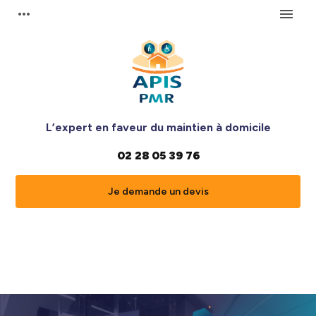
Panneau de gestion des cookies
more_horiz
menu
L’expert en faveur du maintien à domicile
02 28 05 39 76
Je demande un devis