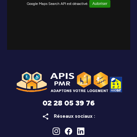
Google Maps Search API est désactivé.
Autoriser
02 28 05 39 76
share
Réseaux sociaux :