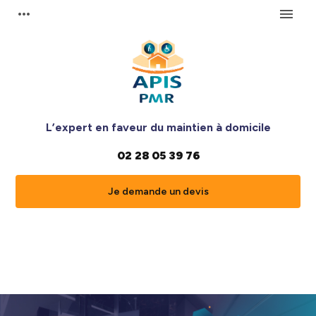
Panneau de gestion des cookies
more_horiz
menu
L’expert en faveur du maintien à domicile
02 28 05 39 76
Je demande un devis