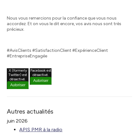
Nous vous remercions pour la confiance que vous nous
accordez. Et on vous le dit encore, vos avis nous sont très
précieux.
#AvisClients #SatisfactionClient #ExpérienceClient
#EntrepriseEngagée
X (formerly
Facebook est
Twitter) est
désactivé.
désactivé.
Autoriser
Autoriser
Autres actualités
juin 2026
APIS PMR à la radio