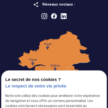
share
Réseaux sociaux :
Le secret de nos cookies ?
Le respect de votre vie privée
Notre site utilise des cookies pour améliorer votre expérience
Siret :
82103434500024
de navigation et vous offrir un contenu personnalisé. Les
cookies strictement nécessaires sont essentiels au