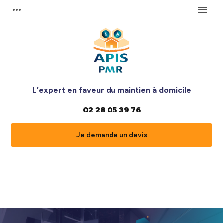
Panneau de gestion des cookies
more_horiz
menu
L’expert en faveur du maintien à domicile
02 28 05 39 76
Je demande un devis