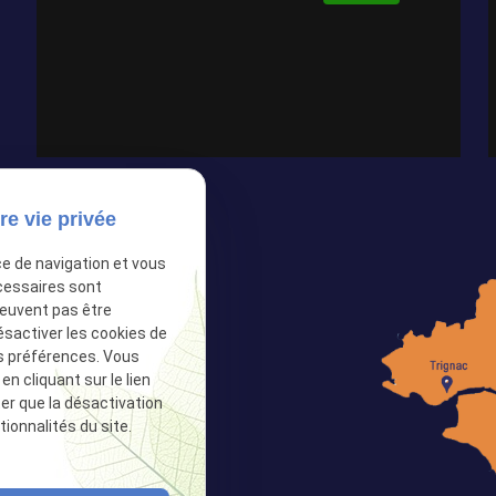
re vie privée
ce de navigation et vous
cessaires sont
peuvent pas être
ésactiver les cookies de
9 76
s préférences. Vous
 cliquant sur le lien
ter que la désactivation
ciaux :
ionnalités du site.