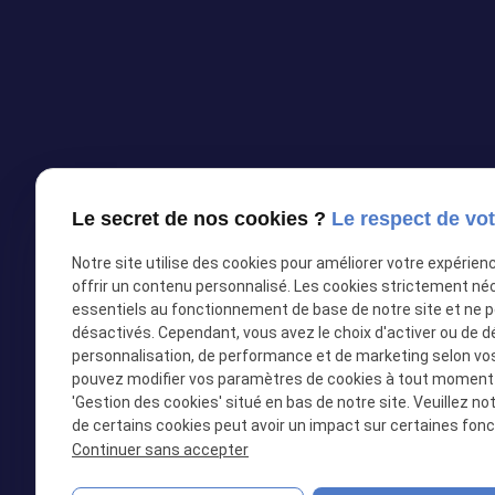
Le secret de nos cookies ?
Le respect de vot
Notre site utilise des cookies pour améliorer votre expérien
offrir un contenu personnalisé. Les cookies strictement né
essentiels au fonctionnement de base de notre site et ne 
désactivés. Cependant, vous avez le choix d'activer ou de d
02 28 05 3
personnalisation, de performance et de marketing selon vo
pouvez modifier vos paramètres de cookies à tout moment en
'Gestion des cookies' situé en bas de notre site. Veuillez no
share
Réseaux so
de certains cookies peut avoir un impact sur certaines fonct
Continuer sans accepter