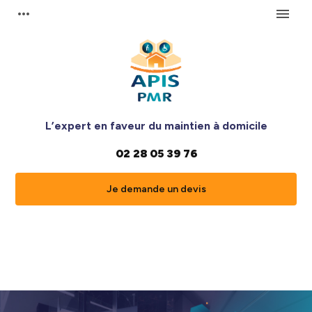
Panneau de gestion des cookies
more_horiz
menu
L’expert en faveur du maintien à domicile
02 28 05 39 76
Je demande un devis