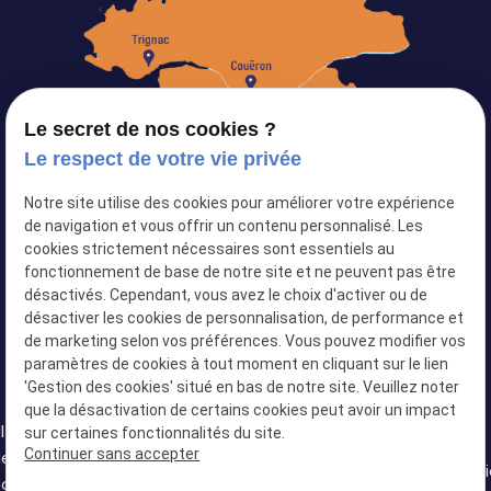
Le secret de nos cookies ?
Le respect de votre vie privée
Notre site utilise des cookies pour améliorer votre expérience
Siret :
82103434500024
de navigation et vous offrir un contenu personnalisé. Les
cookies strictement nécessaires sont essentiels au
Plan du site
fonctionnement de base de notre site et ne peuvent pas être
désactivés. Cependant, vous avez le choix d'activer ou de
Mentions légales
désactiver les cookies de personnalisation, de performance et
Politique de confidentialité
de marketing selon vos préférences. Vous pouvez modifier vos
paramètres de cookies à tout moment en cliquant sur le lien
Gestion des cookies
'Gestion des cookies' situé en bas de notre site. Veuillez noter
que la désactivation de certains cookies peut avoir un impact
llation
sur certaines fonctionnalités du site.
Installation
Installation
Continuer sans accepter
de
Installation de
Installation
de
de douche
Installat
oire à
baignoire à
de douche