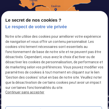
Le secret de nos cookies ?
Le respect de votre vie privée
Notre site utilise des cookies pour améliorer votre expérience
Siret :
82103434500024
de navigation et vous offrir un contenu personnalisé. Les
cookies strictement nécessaires sont essentiels au
Plan du site
fonctionnement de base de notre site et ne peuvent pas être
désactivés. Cependant, vous avez le choix d'activer ou de
Mentions légales
désactiver les cookies de personnalisation, de performance et
Politique de confidentialité
de marketing selon vos préférences. Vous pouvez modifier vos
paramètres de cookies à tout moment en cliquant sur le lien
Gestion des cookies
'Gestion des cookies' situé en bas de notre site. Veuillez noter
que la désactivation de certains cookies peut avoir un impact
llation
sur certaines fonctionnalités du site.
Installation
Installation
Continuer sans accepter
de
Installation de
Installation
de
de douche
Installat
oire à
baignoire à
de douche
baignoire à
senior
douche s
tes à
portes
senior
portes
Basse-
Châteaub