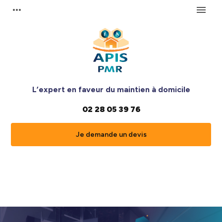
Panneau de gestion des cookies
more_horiz
menu
L’expert en faveur du maintien à domicile
02 28 05 39 76
Je demande un devis