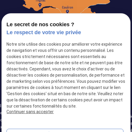
Le secret de nos cookies ?
Le respect de votre vie privée
Notre site utilise des cookies pour améliorer votre expérience
Siret :
82103434500024
de navigation et vous offrir un contenu personnalisé. Les
cookies strictement nécessaires sont essentiels au
Plan du site
fonctionnement de base de notre site et ne peuvent pas être
désactivés. Cependant, vous avez le choix d'activer ou de
Mentions légales
désactiver les cookies de personnalisation, de performance et
Politique de confidentialité
de marketing selon vos préférences. Vous pouvez modifier vos
paramètres de cookies à tout moment en cliquant sur le lien
Gestion des cookies
'Gestion des cookies' situé en bas de notre site. Veuillez noter
que la désactivation de certains cookies peut avoir un impact
llation
sur certaines fonctionnalités du site.
Installation
Installation
Continuer sans accepter
de
Installation de
Installation
de
de douche
Installat
oire à
baignoire à
de douche
baignoire à
senior
douche s
tes à
portes
senior
portes
Basse-
Châteaub