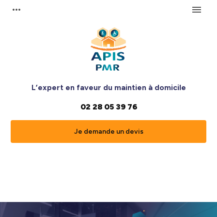
Panneau de gestion des cookies
more_horiz
menu
L’expert en faveur du maintien à domicile
02 28 05 39 76
Je demande un devis