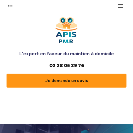
Panneau de gestion des cookies
more_horiz
menu
L’expert en faveur du maintien à domicile
02 28 05 39 76
Je demande un devis