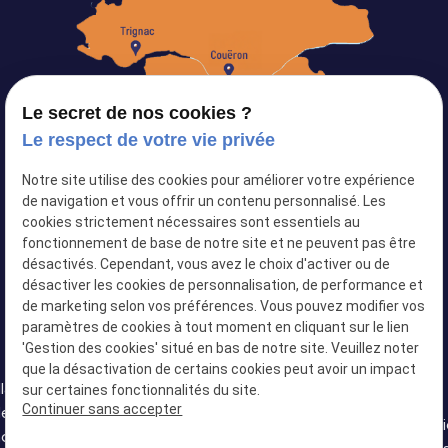
Le secret de nos cookies ?
Le respect de votre vie privée
Notre site utilise des cookies pour améliorer votre expérience
Siret :
82103434500024
de navigation et vous offrir un contenu personnalisé. Les
cookies strictement nécessaires sont essentiels au
Plan du site
fonctionnement de base de notre site et ne peuvent pas être
désactivés. Cependant, vous avez le choix d'activer ou de
Mentions légales
désactiver les cookies de personnalisation, de performance et
Politique de confidentialité
de marketing selon vos préférences. Vous pouvez modifier vos
paramètres de cookies à tout moment en cliquant sur le lien
Gestion des cookies
'Gestion des cookies' situé en bas de notre site. Veuillez noter
que la désactivation de certains cookies peut avoir un impact
llation
sur certaines fonctionnalités du site.
Installation
Installation
Continuer sans accepter
de
Installation de
Installation
de
de douche
Installat
oire à
baignoire à
de douche