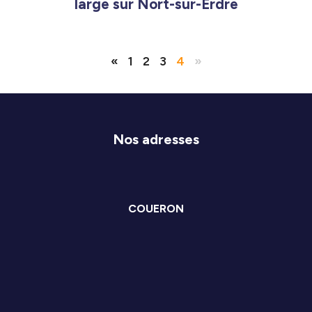
large sur Nort-sur-Erdre
«
1
2
3
4
»
Nos adresses
COUERON